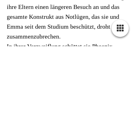
ihre Eltern einen längeren Besuch an und das
gesamte Konstrukt aus Notlügen, das sie und
Emma seit dem Studium beschützt, droht
zusammenzubrechen.
In ihrer Verzweiflung schüttet sie Phoenix
Gardner das Herz aus, den sie seit geraumer Zeit
regelmäßig im Park trifft, weil sein riesiger
Broholmer und ihre neunjährige Tochter sich
abgöttisch lieben.
Der elf Jahre ältere Tierarzt mit den tätowierten
Muskeln bietet an, vorübergehend Emmas Dad
zu spielen, und zusammen entwerfen sie den
perfekten Plan, um ihre Eltern zu überzeugen.
Nur hätte Josslyn nie mit dieser