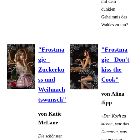
mit dem
dunklen
Geheimnis des
Waldes zu tun?
"Frostma
"Frostma
gie -
gie - Don't
Zuckerku
kiss the
ss und
Cook"
Weihnach
von Alin
a
tswunsch"
Jipp
von Katie
»Den Koch zu
McLane
küssen, war das
Dümmste, was
Die schönsten
ich je getan