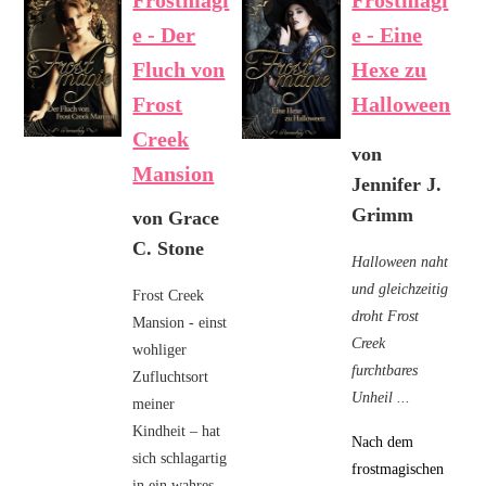
e - Der
e - Eine
Fluch von
Hexe zu
Frost
Halloween
Creek
von
Mansion
Jennifer J.
Grimm
von Grace
C. Stone
Halloween naht
und gleichzeitig
Frost Creek
droht Frost
Mansion - einst
Creek
wohliger
furchtbares
Zufluchtsort
Unheil ...
meiner
Kindheit – hat
Nach dem
sich schlagartig
frostmagischen
in ein wahres