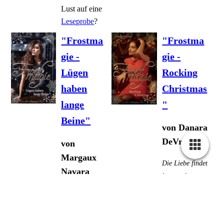
Lust auf eine
Leseprobe
?
"Frostma
"Frostma
gie -
gie -
Lügen
Rocking
haben
Christmas
lange
"
Beine"
von Danara
DeVries
von
Margaux
Die Liebe findet
Navara
immer einen
Weg.
Wenn Liebe
Manchmal ist
Einsamkeit und
allerdings eine
Angst besiegt …